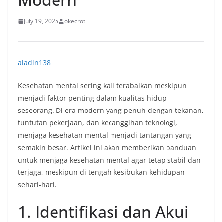
July 19, 2025
okecrot
aladin138
Kesehatan mental sering kali terabaikan meskipun
menjadi faktor penting dalam kualitas hidup
seseorang. Di era modern yang penuh dengan tekanan,
tuntutan pekerjaan, dan kecanggihan teknologi,
menjaga kesehatan mental menjadi tantangan yang
semakin besar. Artikel ini akan memberikan panduan
untuk menjaga kesehatan mental agar tetap stabil dan
terjaga, meskipun di tengah kesibukan kehidupan
sehari-hari.
1. Identifikasi dan Akui