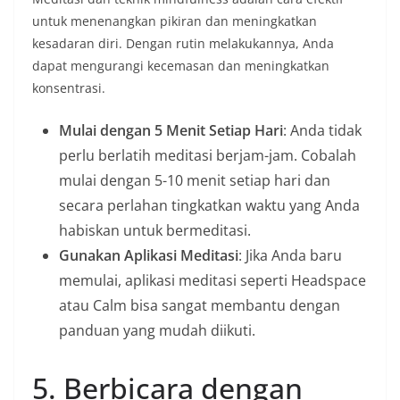
untuk menenangkan pikiran dan meningkatkan
kesadaran diri. Dengan rutin melakukannya, Anda
dapat mengurangi kecemasan dan meningkatkan
konsentrasi.
Mulai dengan 5 Menit Setiap Hari
: Anda tidak
perlu berlatih meditasi berjam-jam. Cobalah
mulai dengan 5-10 menit setiap hari dan
secara perlahan tingkatkan waktu yang Anda
habiskan untuk bermeditasi.
Gunakan Aplikasi Meditasi
: Jika Anda baru
memulai, aplikasi meditasi seperti Headspace
atau Calm bisa sangat membantu dengan
panduan yang mudah diikuti.
5. Berbicara dengan