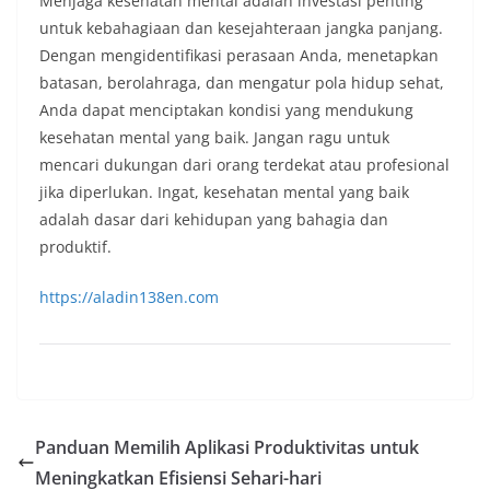
Menjaga kesehatan mental adalah investasi penting
untuk kebahagiaan dan kesejahteraan jangka panjang.
Dengan mengidentifikasi perasaan Anda, menetapkan
batasan, berolahraga, dan mengatur pola hidup sehat,
Anda dapat menciptakan kondisi yang mendukung
kesehatan mental yang baik. Jangan ragu untuk
mencari dukungan dari orang terdekat atau profesional
jika diperlukan. Ingat, kesehatan mental yang baik
adalah dasar dari kehidupan yang bahagia dan
produktif.
https://aladin138en.com
Panduan Memilih Aplikasi Produktivitas untuk
Meningkatkan Efisiensi Sehari-hari