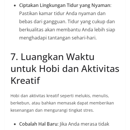
Ciptakan Lingkungan Tidur yang Nyaman
:
Pastikan kamar tidur Anda nyaman dan
bebas dari gangguan. Tidur yang cukup dan
berkualitas akan membantu Anda lebih siap
menghadapi tantangan sehari-hari.
7. Luangkan Waktu
untuk Hobi dan Aktivitas
Kreatif
Hobi dan aktivitas kreatif seperti melukis, menulis,
berkebun, atau bahkan memasak dapat memberikan
kesenangan dan mengurangi tingkat stres.
Cobalah Hal Baru
: Jika Anda merasa tidak