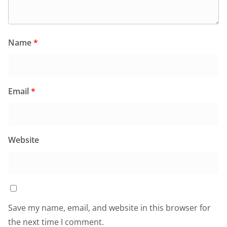
Name
*
Email
*
Website
Save my name, email, and website in this browser for
the next time I comment.