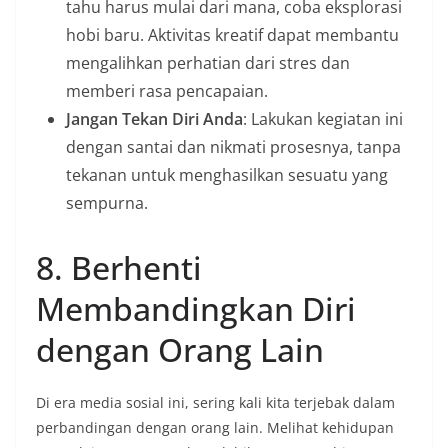
tahu harus mulai dari mana, coba eksplorasi
hobi baru. Aktivitas kreatif dapat membantu
mengalihkan perhatian dari stres dan
memberi rasa pencapaian.
Jangan Tekan Diri Anda
: Lakukan kegiatan ini
dengan santai dan nikmati prosesnya, tanpa
tekanan untuk menghasilkan sesuatu yang
sempurna.
8. Berhenti
Membandingkan Diri
dengan Orang Lain
Di era media sosial ini, sering kali kita terjebak dalam
perbandingan dengan orang lain. Melihat kehidupan