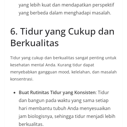
yang lebih kuat dan mendapatkan perspektif
yang berbeda dalam menghadapi masalah.
6. Tidur yang Cukup dan
Berkualitas
Tidur yang cukup dan berkualitas sangat penting untuk
kesehatan mental Anda. Kurang tidur dapat
menyebabkan gangguan mood, kelelahan, dan masalah
konsentrasi.
Buat Rutinitas Tidur yang Konsisten
: Tidur
dan bangun pada waktu yang sama setiap
hari membantu tubuh Anda menyesuaikan
jam biologisnya, sehingga tidur menjadi lebih
berkualitas.