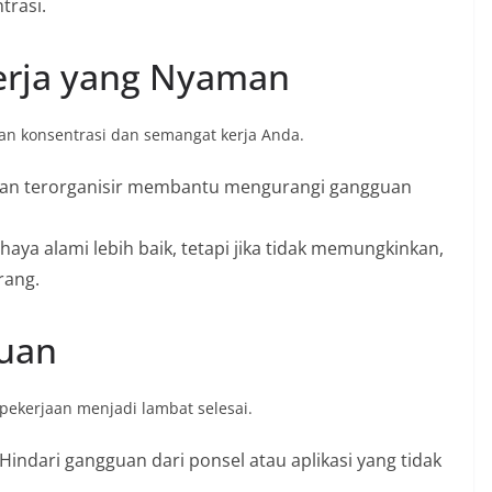
trasi.
Kerja yang Nyaman
n konsentrasi dan semangat kerja Anda.
 dan terorganisir membantu mengurangi gangguan
ahaya alami lebih baik, tetapi jika tidak memungkinkan,
rang.
guan
kerjaan menjadi lambat selesai.
 Hindari gangguan dari ponsel atau aplikasi yang tidak