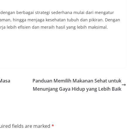
an dengan berbagai strategi sederhana mulai dari mengatur
nyaman, hingga menjaga kesehatan tubuh dan pikiran. Dengan
ja lebih efisien dan meraih hasil yang lebih maksimal.
 Masa
Panduan Memilih Makanan Sehat untuk
Menunjang Gaya Hidup yang Lebih Baik
ired fields are marked
*