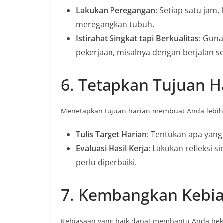
Lakukan Peregangan
: Setiap satu jam
meregangkan tubuh.
Istirahat Singkat tapi Berkualitas
: Guna
pekerjaan, misalnya dengan berjalan s
6. Tetapkan Tujuan H
Menetapkan tujuan harian membuat Anda lebih 
Tulis Target Harian
: Tentukan apa yang i
Evaluasi Hasil Kerja
: Lakukan refleksi 
perlu diperbaiki.
7. Kembangkan Kebias
Kebiasaan yang baik dapat membantu Anda beker