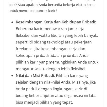
baik? Atau apakah Anda bersedia bekerja ekstra keras
untuk mencapai puncak karir?
Keseimbangan Kerja dan Kehidupan Pribadi
:
Beberapa karir menawarkan jam kerja
fleksibel dan waktu liburan yang lebih banyak,
seperti di bidang teknologi atau pekerjaan
freelance. Jika keseimbangan kerja dan
kehidupan pribadi adalah prioritas Anda,
pilihlah karir yang memungkinkan Anda untuk
mengatur waktu dengan lebih fleksibel.
Nilai dan Misi Pribadi
: Pilihlah karir yang
sejalan dengan nilai-nilai Anda. Misalnya, jika
Anda peduli dengan lingkungan, karir di
bidang keberlanjutan atau organisasi nirlaba
bisa menjadi pilihan yang tepat.