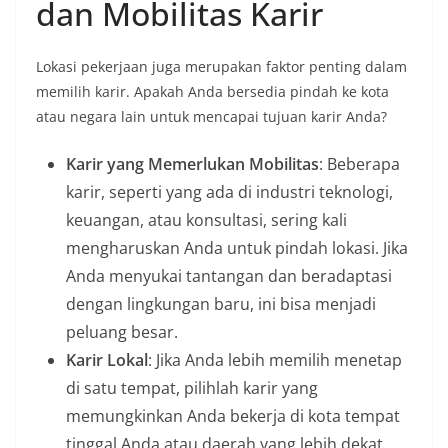
dan Mobilitas Karir
Lokasi pekerjaan juga merupakan faktor penting dalam
memilih karir. Apakah Anda bersedia pindah ke kota
atau negara lain untuk mencapai tujuan karir Anda?
Karir yang Memerlukan Mobilitas
: Beberapa
karir, seperti yang ada di industri teknologi,
keuangan, atau konsultasi, sering kali
mengharuskan Anda untuk pindah lokasi. Jika
Anda menyukai tantangan dan beradaptasi
dengan lingkungan baru, ini bisa menjadi
peluang besar.
Karir Lokal
: Jika Anda lebih memilih menetap
di satu tempat, pilihlah karir yang
memungkinkan Anda bekerja di kota tempat
tinggal Anda atau daerah yang lebih dekat