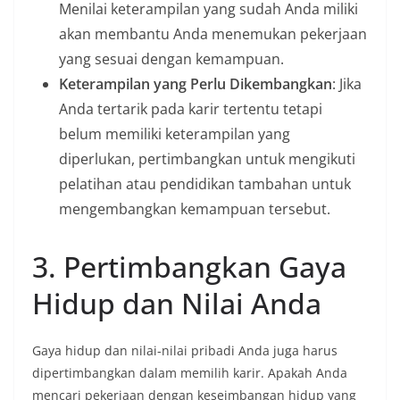
Menilai keterampilan yang sudah Anda miliki
akan membantu Anda menemukan pekerjaan
yang sesuai dengan kemampuan.
Keterampilan yang Perlu Dikembangkan
: Jika
Anda tertarik pada karir tertentu tetapi
belum memiliki keterampilan yang
diperlukan, pertimbangkan untuk mengikuti
pelatihan atau pendidikan tambahan untuk
mengembangkan kemampuan tersebut.
3. Pertimbangkan Gaya
Hidup dan Nilai Anda
Gaya hidup dan nilai-nilai pribadi Anda juga harus
dipertimbangkan dalam memilih karir. Apakah Anda
mencari pekerjaan dengan keseimbangan hidup yang