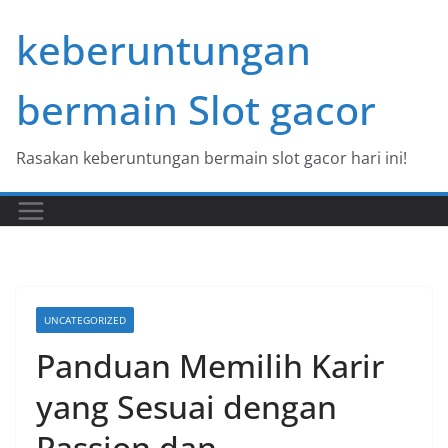
Skip
keberuntungan
to
content
bermain Slot gacor
Rasakan keberuntungan bermain slot gacor hari ini!
UNCATEGORIZED
Panduan Memilih Karir
yang Sesuai dengan
Passion dan