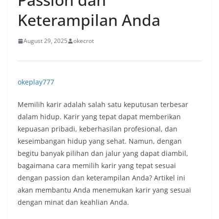
Keterampilan Anda
August 29, 2025
okecrot
okeplay777
Memilih karir adalah salah satu keputusan terbesar
dalam hidup. Karir yang tepat dapat memberikan
kepuasan pribadi, keberhasilan profesional, dan
keseimbangan hidup yang sehat. Namun, dengan
begitu banyak pilihan dan jalur yang dapat diambil,
bagaimana cara memilih karir yang tepat sesuai
dengan passion dan keterampilan Anda? Artikel ini
akan membantu Anda menemukan karir yang sesuai
dengan minat dan keahlian Anda.