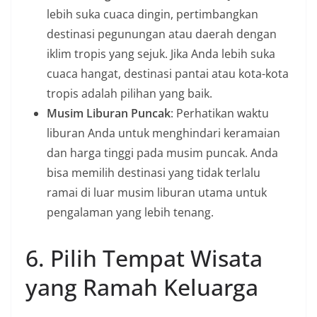
lebih suka cuaca dingin, pertimbangkan
destinasi pegunungan atau daerah dengan
iklim tropis yang sejuk. Jika Anda lebih suka
cuaca hangat, destinasi pantai atau kota-kota
tropis adalah pilihan yang baik.
Musim Liburan Puncak
: Perhatikan waktu
liburan Anda untuk menghindari keramaian
dan harga tinggi pada musim puncak. Anda
bisa memilih destinasi yang tidak terlalu
ramai di luar musim liburan utama untuk
pengalaman yang lebih tenang.
6. Pilih Tempat Wisata
yang Ramah Keluarga