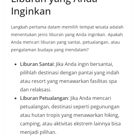
Inginkan
Langkah pertama dalam memilih tempat wisata adalah
menentukan jenis liburan yang Anda inginkan. Apakah
Anda mencari liburan yang santai, petualangan, atau
pengalaman budaya yang mendalam?
Liburan Santai
: Jika Anda ingin bersantai,
pilihlah destinasi dengan pantai yang indah
atau resort yang menawarkan fasilitas spa
dan relaksasi.
Liburan Petualangan
: Jika Anda mencari
petualangan, destinasi seperti pegunungan
atau hutan tropis yang menawarkan hiking,
camping, atau aktivitas ekstrem lainnya bisa
menjadi pilihan.