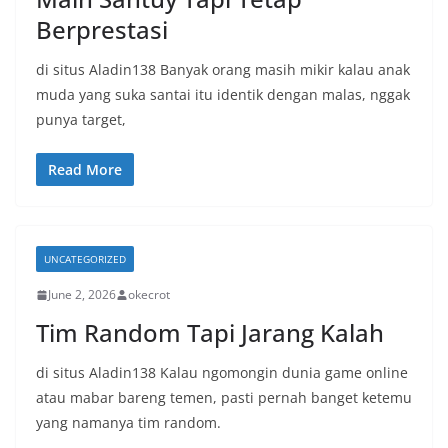
Berprestasi
di situs Aladin138 Banyak orang masih mikir kalau anak
muda yang suka santai itu identik dengan malas, nggak
punya target,
Read More
UNCATEGORIZED
June 2, 2026
okecrot
Tim Random Tapi Jarang Kalah
di situs Aladin138 Kalau ngomongin dunia game online
atau mabar bareng temen, pasti pernah banget ketemu
yang namanya tim random.