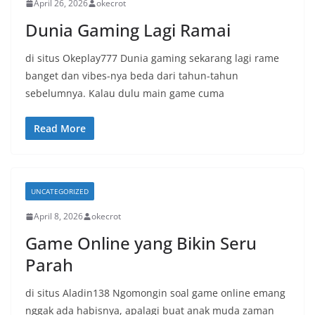
April 26, 2026
okecrot
Dunia Gaming Lagi Ramai
di situs Okeplay777 Dunia gaming sekarang lagi rame
banget dan vibes-nya beda dari tahun-tahun
sebelumnya. Kalau dulu main game cuma
Read More
UNCATEGORIZED
April 8, 2026
okecrot
Game Online yang Bikin Seru
Parah
di situs Aladin138 Ngomongin soal game online emang
nggak ada habisnya, apalagi buat anak muda zaman