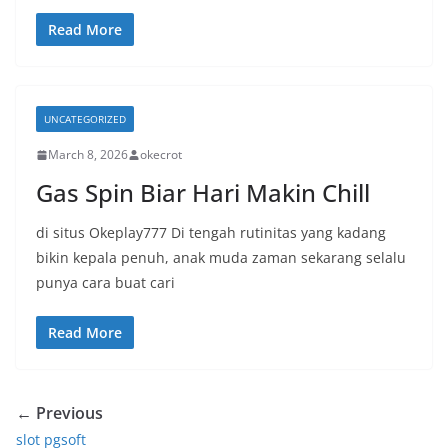
Read More
UNCATEGORIZED
March 8, 2026
okecrot
Gas Spin Biar Hari Makin Chill
di situs Okeplay777 Di tengah rutinitas yang kadang
bikin kepala penuh, anak muda zaman sekarang selalu
punya cara buat cari
Read More
← Previous
slot pgsoft