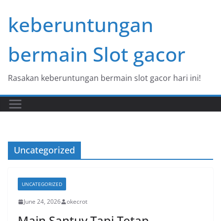
Skip
keberuntungan
to
content
bermain Slot gacor
Rasakan keberuntungan bermain slot gacor hari ini!
Uncategorized
UNCATEGORIZED
June 24, 2026
okecrot
Main Santuy Tapi Tetap