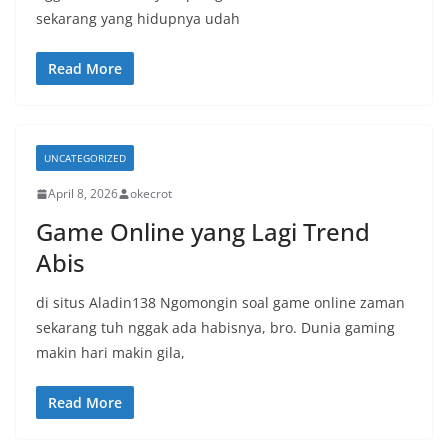
sekarang yang hidupnya udah
Read More
UNCATEGORIZED
April 8, 2026
okecrot
Game Online yang Lagi Trend
Abis
di situs Aladin138 Ngomongin soal game online zaman
sekarang tuh nggak ada habisnya, bro. Dunia gaming
makin hari makin gila,
Read More