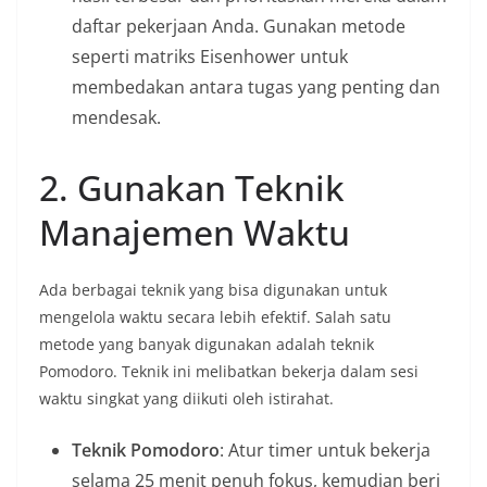
daftar pekerjaan Anda. Gunakan metode
seperti matriks Eisenhower untuk
membedakan antara tugas yang penting dan
mendesak.
2. Gunakan Teknik
Manajemen Waktu
Ada berbagai teknik yang bisa digunakan untuk
mengelola waktu secara lebih efektif. Salah satu
metode yang banyak digunakan adalah teknik
Pomodoro. Teknik ini melibatkan bekerja dalam sesi
waktu singkat yang diikuti oleh istirahat.
Teknik Pomodoro
: Atur timer untuk bekerja
selama 25 menit penuh fokus, kemudian beri