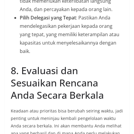
tidak memerlukan keterlibatan langsung
Anda, dan percayakan kepada orang lain.
Pilih Delegasi yang Tepat
: Pastikan Anda
mendelegasikan pekerjaan kepada orang
yang tepat, yang memiliki keterampilan atau
kapasitas untuk menyelesaikannya dengan
baik.
8. Evaluasi dan
Sesuaikan Rencana
Anda Secara Berkala
Keadaan atau prioritas bisa berubah seiring waktu, jadi
penting untuk meninjau kembali pengelolaan waktu
Anda secara berkala. Ini akan membantu Anda melihat
apa yang berhasil dan di mana Anda perlu melakukan