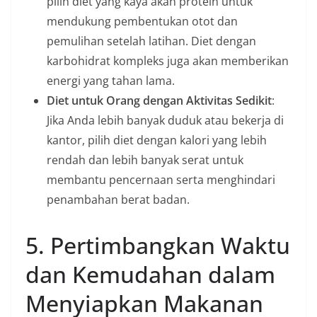
pilih diet yang kaya akan protein untuk
mendukung pembentukan otot dan
pemulihan setelah latihan. Diet dengan
karbohidrat kompleks juga akan memberikan
energi yang tahan lama.
Diet untuk Orang dengan Aktivitas Sedikit
:
Jika Anda lebih banyak duduk atau bekerja di
kantor, pilih diet dengan kalori yang lebih
rendah dan lebih banyak serat untuk
membantu pencernaan serta menghindari
penambahan berat badan.
5. Pertimbangkan Waktu
dan Kemudahan dalam
Menyiapkan Makanan