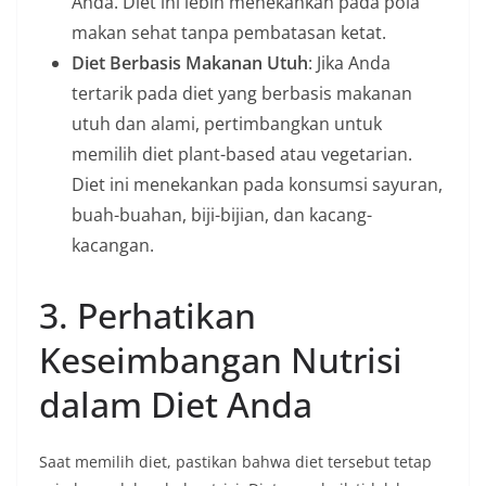
Anda. Diet ini lebih menekankan pada pola
makan sehat tanpa pembatasan ketat.
Diet Berbasis Makanan Utuh
: Jika Anda
tertarik pada diet yang berbasis makanan
utuh dan alami, pertimbangkan untuk
memilih diet plant-based atau vegetarian.
Diet ini menekankan pada konsumsi sayuran,
buah-buahan, biji-bijian, dan kacang-
kacangan.
3. Perhatikan
Keseimbangan Nutrisi
dalam Diet Anda
Saat memilih diet, pastikan bahwa diet tersebut tetap