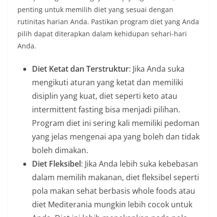
penting untuk memilih diet yang sesuai dengan
rutinitas harian Anda. Pastikan program diet yang Anda
pilih dapat diterapkan dalam kehidupan sehari-hari
Anda.
Diet Ketat dan Terstruktur
: Jika Anda suka
mengikuti aturan yang ketat dan memiliki
disiplin yang kuat, diet seperti keto atau
intermittent fasting bisa menjadi pilihan.
Program diet ini sering kali memiliki pedoman
yang jelas mengenai apa yang boleh dan tidak
boleh dimakan.
Diet Fleksibel
: Jika Anda lebih suka kebebasan
dalam memilih makanan, diet fleksibel seperti
pola makan sehat berbasis whole foods atau
diet Mediterania mungkin lebih cocok untuk