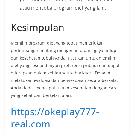
atau mencoba program diet yang lain.
Kesimpulan
Memilih program diet yang tepat memerlukan
pertimbangan matang mengenai tujuan, gaya hidup,
dan kesehatan tubuh Anda. Pastikan untuk memilih
diet yang sesuai dengan preferensi pribadi dan dapat
diterapkan dalam kehidupan sehari-hari. Dengan
melakukan evaluasi dan penyesuaian secara berkala,
Anda dapat mencapai tujuan kesehatan dengan cara
yang sehat dan berkelanjutan.
https://okeplay777-
real.com