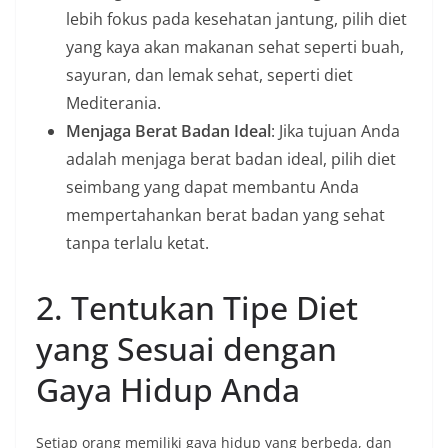
lebih fokus pada kesehatan jantung, pilih diet
yang kaya akan makanan sehat seperti buah,
sayuran, dan lemak sehat, seperti diet
Mediterania.
Menjaga Berat Badan Ideal
: Jika tujuan Anda
adalah menjaga berat badan ideal, pilih diet
seimbang yang dapat membantu Anda
mempertahankan berat badan yang sehat
tanpa terlalu ketat.
2. Tentukan Tipe Diet
yang Sesuai dengan
Gaya Hidup Anda
Setiap orang memiliki gaya hidup yang berbeda, dan