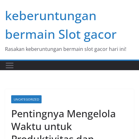
Skip
keberuntungan
to
content
bermain Slot gacor
Rasakan keberuntungan bermain slot gacor hari ini!
UNCATEGORIZED
Pentingnya Mengelola
Waktu untuk
Produktivitas dan