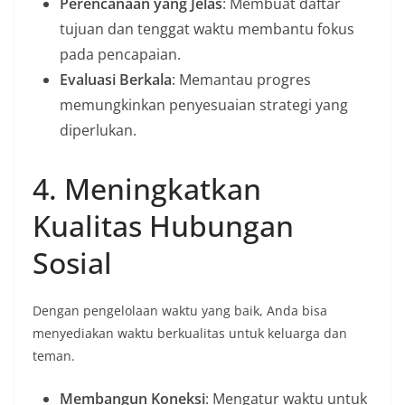
Perencanaan yang Jelas
: Membuat daftar
tujuan dan tenggat waktu membantu fokus
pada pencapaian.
Evaluasi Berkala
: Memantau progres
memungkinkan penyesuaian strategi yang
diperlukan.
4. Meningkatkan
Kualitas Hubungan
Sosial
Dengan pengelolaan waktu yang baik, Anda bisa
menyediakan waktu berkualitas untuk keluarga dan
teman.
Membangun Koneksi
: Mengatur waktu untuk