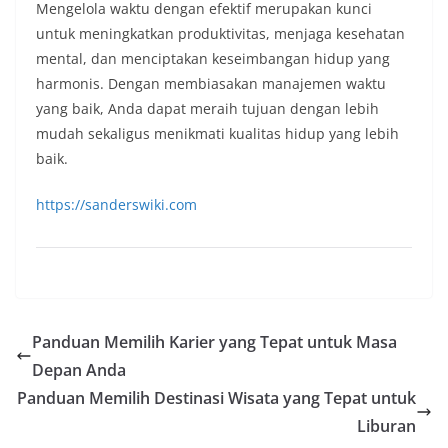
Mengelola waktu dengan efektif merupakan kunci
untuk meningkatkan produktivitas, menjaga kesehatan
mental, dan menciptakan keseimbangan hidup yang
harmonis. Dengan membiasakan manajemen waktu
yang baik, Anda dapat meraih tujuan dengan lebih
mudah sekaligus menikmati kualitas hidup yang lebih
baik.
https://sanderswiki.com
Panduan Memilih Karier yang Tepat untuk Masa
Depan Anda
Panduan Memilih Destinasi Wisata yang Tepat untuk
Liburan