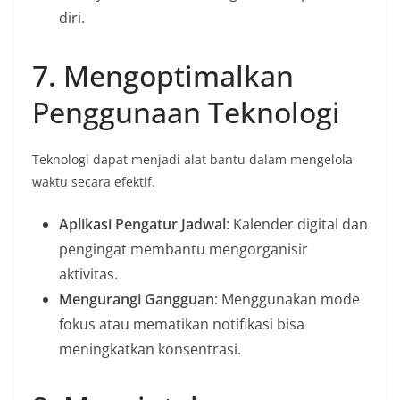
diri.
7. Mengoptimalkan
Penggunaan Teknologi
Teknologi dapat menjadi alat bantu dalam mengelola
waktu secara efektif.
Aplikasi Pengatur Jadwal
: Kalender digital dan
pengingat membantu mengorganisir
aktivitas.
Mengurangi Gangguan
: Menggunakan mode
fokus atau mematikan notifikasi bisa
meningkatkan konsentrasi.