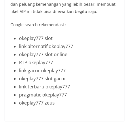
dan peluang kemenangan yang lebih besar, membuat
tiket VIP ini tidak bisa dilewatkan begitu saja.
Google search rekomendasi :
okeplay777 slot
link alternatif okeplay777
okeplay777 slot online
RTP okeplay777
link gacor okeplay777
okeplay777 slot gacor
link terbaru okeplay777
pragmatic okeplay777
okeplay777 zeus