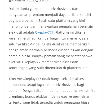
November 5, 2025
okecrot
Dalam dunia game online, eksklusivitas dan
pengalaman premium menjadi daya tarik tersendiri
bagi para pemain. Salah satu platform yang kini
menonjol dengan menawarkan pengalaman bermain
eksklusif adalah
Okeplay777
. Platform ini dikenal
karena menghadirkan berbagai fitur menarik, salah
satunya tiket VIP paling eksklusif yang memberikan
pengalaman bermain berbeda dibandingkan dengan
pemain biasa. Banyak pemain yang mencatat bahwa
tiket VIP Okeplay777 memberikan akses dan
keuntungan yang sulit ditemukan di platform lain.
Tiket VIP Okeplay777 tidak hanya sekadar akses
tambahan, tetapi juga simbol eksklusivitas bagi
pemain. Dengan tiket ini, pemain dapat menikmati fitur
premium, bonus eksklusif, dan akses ke permainan
tertentu yang tidak tersedia untuk pengguna biasa.