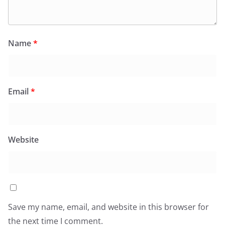
Name
*
Email
*
Website
Save my name, email, and website in this browser for
the next time I comment.