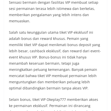
Sensasi bermain dengan fasilitas VIP membuat setiap
sesi permainan terasa lebih istimewa dan berkelas,
memberikan pengalaman yang lebih intens dan
memuaskan.
Salah satu keunggulan utama tiket VIP eksklusif ini
adalah bonus dan reward khusus. Pemain yang
memiliki tiket VIP dapat menikmati bonus deposit yang
lebih besar, cashback eksklusif, dan reward dari event-
event khusus VIP. Bonus-bonus ini tidak hanya
menambah keseruan bermain, tetapi juga
meningkatkan peluang kemenangan. Banyak pemain
mencatat bahwa tiket VIP membuat permainan lebih
menguntungkan dan memberikan peluang lebih
optimal dibandingkan bermain tanpa akses VIP.
Selain bonus, tiket VIP Okeplay777 memberikan akses
ke permainan eksklusif. Permainan ini dirancang