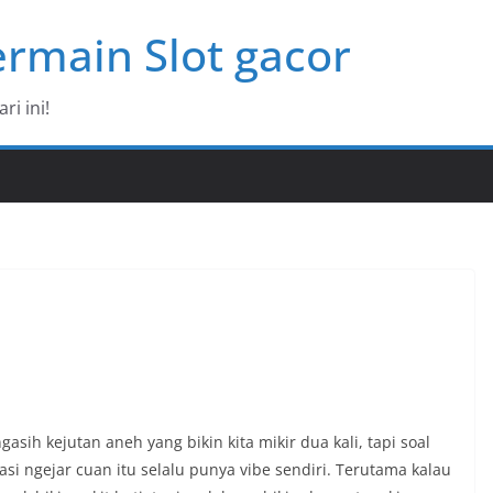
rmain Slot gacor
i ini!
ih kejutan aneh yang bikin kita mikir dua kali, tapi soal
asi ngejar cuan itu selalu punya vibe sendiri. Terutama kalau