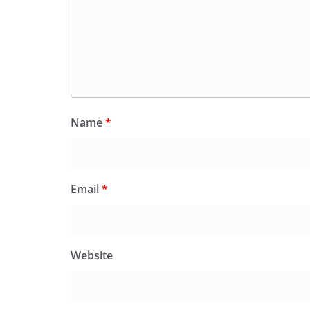
Name
*
Email
*
Website