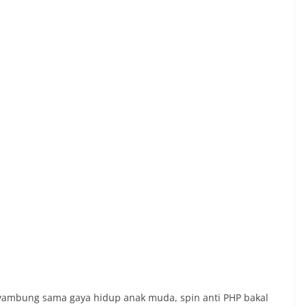
yambung sama gaya hidup anak muda, spin anti PHP bakal