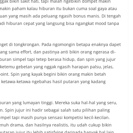
ggak bikin sakit hati, tapi malah ngebikin dompet makin
akin paham kalau hiburan itu bukan cuma soal gaya atau
eruan yang masih ada peluang ngasih bonus manis. Di tengah
 jadi hiburan cepat yang langsung bisa ngangkat mood tanpa
 banget di tongkrongan. Pada ngomongin betapa enaknya dapet
ng sama effort, dan pastinya anti bikin orang ngerasa di-
uran simpel tapi tetep berasa hidup, dan spin yang jujur
ketemu gebetan yang nggak ngasih harapan palsu, jelas,
point. Spin yang kayak begini bikin orang makin betah
n ketawa-ketawa ngebahas hasil putaran yang kadang
uran yang lumayan tinggi. Mereka suka hal-hal yang seru,
. Spin jujur ini hadir sebagai salah satu pilihan paling
pel tapi masih punya sensasi kompetisi kecil-kecilan.
nuh drama, dan hasilnya realistis, itu udah cukup bikin
taran jujur itu lebih satisfying daripada banyak hal lain