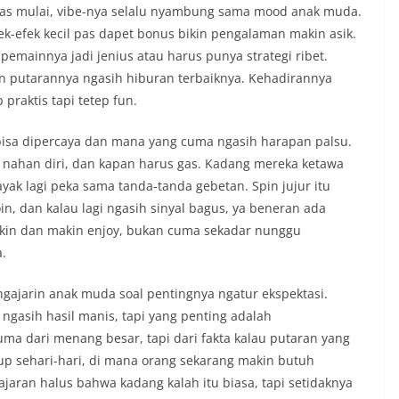
as mulai, vibe-nya selalu nyambung sama mood anak muda.
ek-efek kecil pas dapet bonus bikin pengalaman makin asik.
 pemainnya jadi jenius atau harus punya strategi ribet.
rin putarannya ngasih hiburan terbaiknya. Kehadirannya
praktis tapi tetep fun.
isa dipercaya dan mana yang cuma ngasih harapan palsu.
s nahan diri, dan kapan harus gas. Kadang mereka ketawa
ayak lagi peka sama tanda-tanda gebetan. Spin jujur itu
n, dan kalau lagi ngasih sinyal bagus, ya beneran ada
yakin dan makin enjoy, bukan cuma sekadar nunggu
.
 ngajarin anak muda soal pentingnya ngatur ekspektasi.
ngasih hasil manis, tapi yang penting adalah
ma dari menang besar, tapi dari fakta kalau putaran yang
idup sehari-hari, di mana orang sekarang makin butuh
ajaran halus bahwa kadang kalah itu biasa, tapi setidaknya