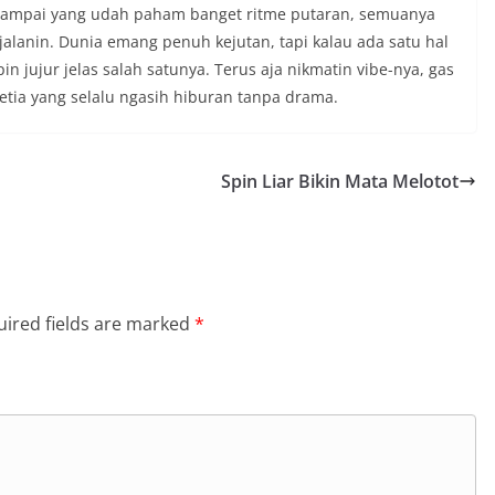
ng sampai yang udah paham banget ritme putaran, semuanya
ijalanin. Dunia emang penuh kejutan, tapi kalau ada satu hal
pin jujur jelas salah satunya. Terus aja nikmatin vibe-nya, gas
setia yang selalu ngasih hiburan tanpa drama.
Spin Liar Bikin Mata Melotot
ired fields are marked
*