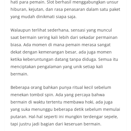
hati para pemain. Slot berhasil menggabungkan unsur
hiburan, kejutan, dan rasa penasaran dalam satu paket
yang mudah dinikmati siapa saja.
Walaupun terlihat sederhana, sensasi yang muncul
saat bermain sering kali lebih dari sekadar permainan
biasa. Ada momen di mana pemain merasa sangat
dekat dengan kemenangan besar, ada juga momen
ketika keberuntungan datang tanpa diduga. Semua itu
menciptakan pengalaman yang unik setiap kali
bermain.
Beberapa orang bahkan punya ritual kecil sebelum
menekan tombol spin. Ada yang percaya bahwa
bermain di waktu tertentu membawa hoki, ada juga
yang suka menunggu beberapa detik sebelum memulai
putaran. Hal-hal seperti ini mungkin terdengar sepele,
tapi justru jadi bagian dari keseruan bermain.