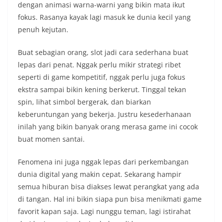
dengan animasi warna-warni yang bikin mata ikut
fokus. Rasanya kayak lagi masuk ke dunia kecil yang
penuh kejutan.
Buat sebagian orang, slot jadi cara sederhana buat
lepas dari penat. Nggak perlu mikir strategi ribet
seperti di game kompetitif, nggak perlu juga fokus
ekstra sampai bikin kening berkerut. Tinggal tekan
spin, lihat simbol bergerak, dan biarkan
keberuntungan yang bekerja. Justru kesederhanaan
inilah yang bikin banyak orang merasa game ini cocok
buat momen santai.
Fenomena ini juga nggak lepas dari perkembangan
dunia digital yang makin cepat. Sekarang hampir
semua hiburan bisa diakses lewat perangkat yang ada
di tangan. Hal ini bikin siapa pun bisa menikmati game
favorit kapan saja. Lagi nunggu teman, lagi istirahat