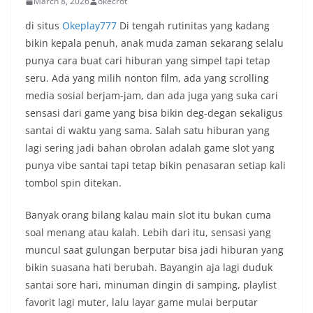
March 8, 2026
okecrot
di situs
Okeplay777
Di tengah rutinitas yang kadang
bikin kepala penuh, anak muda zaman sekarang selalu
punya cara buat cari hiburan yang simpel tapi tetap
seru. Ada yang milih nonton film, ada yang scrolling
media sosial berjam-jam, dan ada juga yang suka cari
sensasi dari game yang bisa bikin deg-degan sekaligus
santai di waktu yang sama. Salah satu hiburan yang
lagi sering jadi bahan obrolan adalah game slot yang
punya vibe santai tapi tetap bikin penasaran setiap kali
tombol spin ditekan.
Banyak orang bilang kalau main slot itu bukan cuma
soal menang atau kalah. Lebih dari itu, sensasi yang
muncul saat gulungan berputar bisa jadi hiburan yang
bikin suasana hati berubah. Bayangin aja lagi duduk
santai sore hari, minuman dingin di samping, playlist
favorit lagi muter, lalu layar game mulai berputar