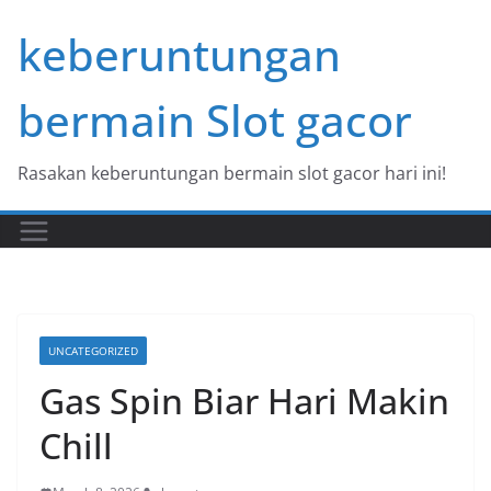
Skip
keberuntungan
to
content
bermain Slot gacor
Rasakan keberuntungan bermain slot gacor hari ini!
UNCATEGORIZED
Gas Spin Biar Hari Makin
Chill