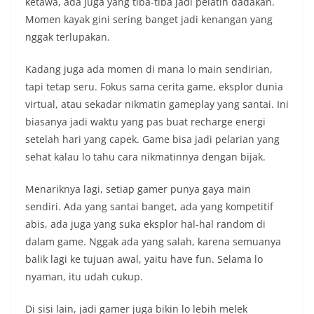
ketawa, ada juga yang tiba-tiba jadi pelatih dadakan.
Momen kayak gini sering banget jadi kenangan yang
nggak terlupakan.
Kadang juga ada momen di mana lo main sendirian,
tapi tetap seru. Fokus sama cerita game, eksplor dunia
virtual, atau sekadar nikmatin gameplay yang santai. Ini
biasanya jadi waktu yang pas buat recharge energi
setelah hari yang capek. Game bisa jadi pelarian yang
sehat kalau lo tahu cara nikmatinnya dengan bijak.
Menariknya lagi, setiap gamer punya gaya main
sendiri. Ada yang santai banget, ada yang kompetitif
abis, ada juga yang suka eksplor hal-hal random di
dalam game. Nggak ada yang salah, karena semuanya
balik lagi ke tujuan awal, yaitu have fun. Selama lo
nyaman, itu udah cukup.
Di sisi lain, jadi gamer juga bikin lo lebih melek