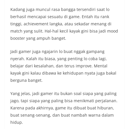
Kadang juga muncul rasa bangga tersendiri saat lo
berhasil mencapai sesuatu di game. Entah itu rank
tinggi, achievement langka, atau sekadar menang di
match yang sulit. Hal-hal kecil kayak gini bisa jadi mood
booster yang ampuh banget.
Jadi gamer juga ngajarin lo buat nggak gampang
nyerah. Kalah itu biasa, yang penting lo coba lagi,
belajar dari kesalahan, dan terus improve. Mental
kayak gini kalau dibawa ke kehidupan nyata juga bakal
berguna banget.
Yang jelas, jadi gamer itu bukan soal siapa yang paling
jago, tapi siapa yang paling bisa menikmati perjalanan.
Karena pada akhirnya, game itu dibuat buat hiburan,
buat senang-senang, dan buat nambah warna dalam
hidup.