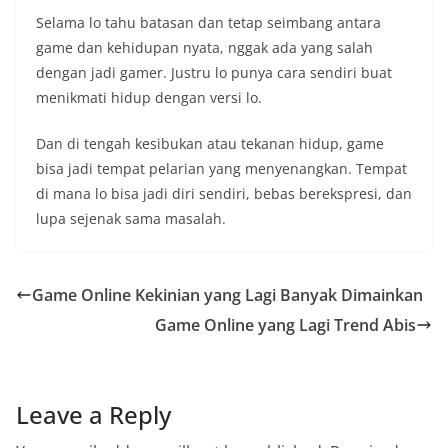
Selama lo tahu batasan dan tetap seimbang antara
game dan kehidupan nyata, nggak ada yang salah
dengan jadi gamer. Justru lo punya cara sendiri buat
menikmati hidup dengan versi lo.
Dan di tengah kesibukan atau tekanan hidup, game
bisa jadi tempat pelarian yang menyenangkan. Tempat
di mana lo bisa jadi diri sendiri, bebas berekspresi, dan
lupa sejenak sama masalah.
Game Online Kekinian yang Lagi Banyak Dimainkan
Game Online yang Lagi Trend Abis
Leave a Reply