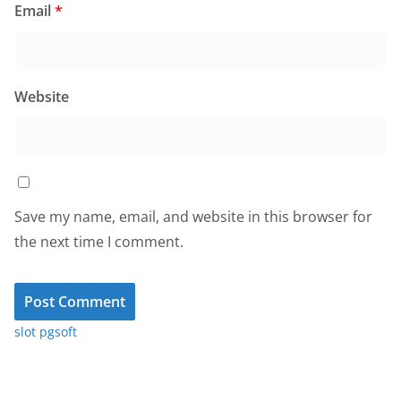
Email
*
Website
Save my name, email, and website in this browser for
the next time I comment.
slot pgsoft