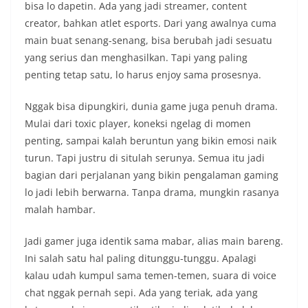
bisa lo dapetin. Ada yang jadi streamer, content
creator, bahkan atlet esports. Dari yang awalnya cuma
main buat senang-senang, bisa berubah jadi sesuatu
yang serius dan menghasilkan. Tapi yang paling
penting tetap satu, lo harus enjoy sama prosesnya.
Nggak bisa dipungkiri, dunia game juga penuh drama.
Mulai dari toxic player, koneksi ngelag di momen
penting, sampai kalah beruntun yang bikin emosi naik
turun. Tapi justru di situlah serunya. Semua itu jadi
bagian dari perjalanan yang bikin pengalaman gaming
lo jadi lebih berwarna. Tanpa drama, mungkin rasanya
malah hambar.
Jadi gamer juga identik sama mabar, alias main bareng.
Ini salah satu hal paling ditunggu-tunggu. Apalagi
kalau udah kumpul sama temen-temen, suara di voice
chat nggak pernah sepi. Ada yang teriak, ada yang