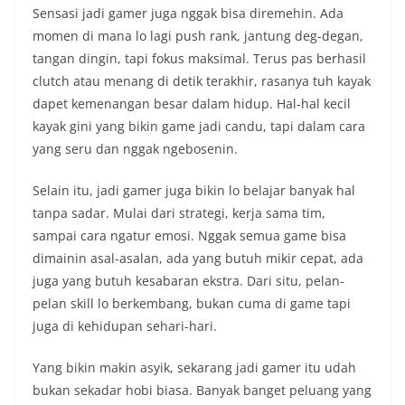
Sensasi jadi gamer juga nggak bisa diremehin. Ada
momen di mana lo lagi push rank, jantung deg-degan,
tangan dingin, tapi fokus maksimal. Terus pas berhasil
clutch atau menang di detik terakhir, rasanya tuh kayak
dapet kemenangan besar dalam hidup. Hal-hal kecil
kayak gini yang bikin game jadi candu, tapi dalam cara
yang seru dan nggak ngebosenin.
Selain itu, jadi gamer juga bikin lo belajar banyak hal
tanpa sadar. Mulai dari strategi, kerja sama tim,
sampai cara ngatur emosi. Nggak semua game bisa
dimainin asal-asalan, ada yang butuh mikir cepat, ada
juga yang butuh kesabaran ekstra. Dari situ, pelan-
pelan skill lo berkembang, bukan cuma di game tapi
juga di kehidupan sehari-hari.
Yang bikin makin asyik, sekarang jadi gamer itu udah
bukan sekadar hobi biasa. Banyak banget peluang yang